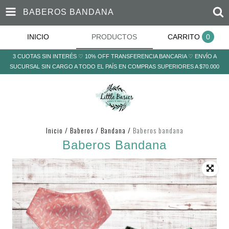
BABEROS BANDANA
INICIO
PRODUCTOS
CARRITO
0
3 CUOTAS SIN INTERÉS ♡ 10% OFF TRANSFERENCIA BANCARIA ♡ ENVÍO A
SUCURSAL SIN CARGO A TODO EL PAÍS EN COMPRAS SUPERIORES A $70.000
Inicio
/
Baberos
/
Bandana
/
Baberos bandana
Baberos Bandana