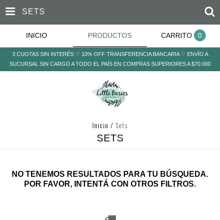
SETS
INICIO
PRODUCTOS
CARRITO
0
3 CUOTAS SIN INTERÉS ♡ 10% OFF TRANSFERENCIA BANCARIA ♡ ENVÍO A
SUCURSAL SIN CARGO A TODO EL PAÍS EN COMPRAS SUPERIORES A $70.000
Inicio
/
Sets
SETS
NO TENEMOS RESULTADOS PARA TU BÚSQUEDA.
POR FAVOR, INTENTÁ CON OTROS FILTROS.