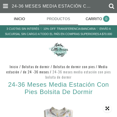
24-36 MESES MEDIA ESTACIÓN CON PIES BOLSITA DE DORMIR
INICIO
PRODUCTOS
CARRITO
0
3 CUOTAS SIN INTERÉS ♡ 10% OFF TRANSFERENCIA BANCARIA ♡ ENVÍO A
SUCURSAL SIN CARGO A TODO EL PAÍS EN COMPRAS SUPERIORES A $70.000
Inicio
/
Bolsitas de dormir
/
Bolsitas de dormir con pies
/
Media
estación
/
de 24 -36 meses
/
24-36 meses media estación con pies
bolsita de dormir
24-36 Meses Media Estación Con
Pies Bolsita De Dormir