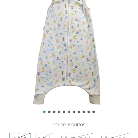
COLOR:
BICHITOS
bichitos
jungla
botánica verde
botánica gris