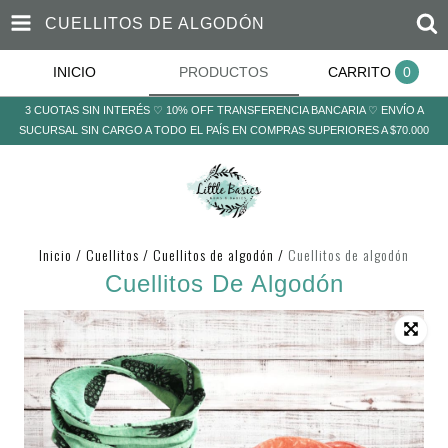
CUELLITOS DE ALGODÓN
INICIO
PRODUCTOS
CARRITO
0
3 CUOTAS SIN INTERÉS ♡ 10% OFF TRANSFERENCIA BANCARIA ♡ ENVÍO A
SUCURSAL SIN CARGO A TODO EL PAÍS EN COMPRAS SUPERIORES A $70.000
Inicio
/
Cuellitos
/
Cuellitos de algodón
/
Cuellitos de algodón
Cuellitos De Algodón